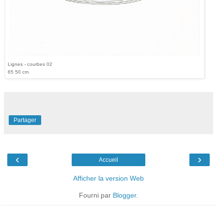
Lignes - courbes
02
65 50 cm
Partager
‹
›
Accueil
Afficher la version Web
Fourni par
Blogger
.