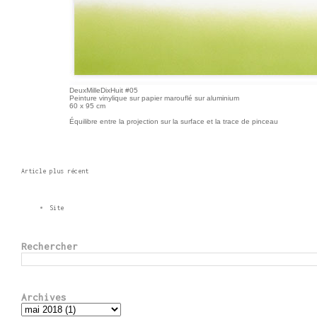
DeuxMilleDixHuit #05
Peinture vinylique sur papier marouflé sur aluminium
60 x 95 cm
Équilibre entre la projection sur la surface et la trace de pinceau
Article plus récent
Site
Rechercher
Archives