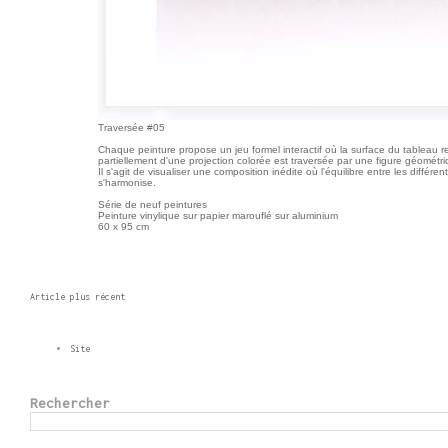
Traversée #05
Chaque peinture propose un jeu formel interactif où la surface du tableau 
partiellement d'une projection colorée est traversée par une figure géométri
Il s'agit de visualiser une composition inédite où l'équilibre entre les différe
s'harmonise.
Série de neuf peintures
Peinture vinylique sur papier marouflé sur aluminium
60 x 95 cm
Article plus récent
Site
Rechercher