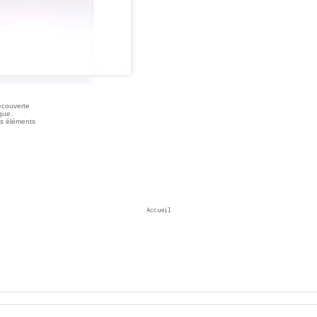
recouverte
que.
nts éléments
Accueil