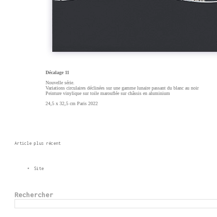
Décalage 11
Nouvelle série.
Variations circulaires déclinées sur une gamme lunaire passant du blanc au noir
Peinture vinylique sur toile marouflée sur châssis en aluminium
24,5 x 32,5 cm Paris 2022
Article plus récent
Site
Rechercher