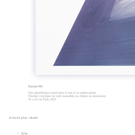
Encore #01
Duo géométrique coloré entre le trait et la surface peinte.
Peinture vinylique s
u
r toile marouflée sur châssis en aluminium.
41 x 63 cm Paris 2023
Article plus récent
Site